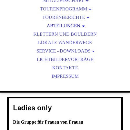
VORSTANDSCHAFT
MITGLIEDSCHAFT
TOURENPROGRAMM
GESCHÄFTSSTELLE
MITGLIED WERDEN
MITTELGEBIRGSTOUR: FRÄNKISCHES SAALETAL, 2
TOURENBERICHTE
VORTEILE
TERMINE
TAGE
ABTEILUNGEN
TOUREN 2026
SATZUNG
HERBSTTOUR BUS: BREGENZER WALD, LATERNS
KINDER- UND JUGENDGRUPPEN
KLETTERN UND BOULDERN
TOUREN 2025
LOKALE WANDERWEGE
FAMILIENGRUPPE
TOUREN 2024
SERVICE - DOWNLOADS
LADIES ONLY
LICHTBILDERVORTRÄGE
AUSRÜSTUNGSVERLEIH
JUNGSENIOREN
MIXED AKTIV
KONTAKTE
IMPRESSUM
SENIOREN
Ladies only
Die Gruppe für Frauen von Frauen