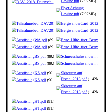
Lawine.pdf
(7.92MB)
DAV_2018_Datenschutz.pdf
(720.85KB)
Flyer Achtung
Lawine.pdf
(7.92MB)
Teilnahmebed_DAV2018.pdf
BergwanderCard_2012.pdf
(76.12KB)
(1.
Teilnahmebed_DAV2018.pdf
BergwanderCard_2012.pdf
(76.12KB)
(1.
AusrüstungWA.pdf
(89.93KB)
Erste_Hilfe_fuer_Bergsportler2
AusrüstungWA.pdf
(89.93KB)
Erste_Hilfe_fuer_Bergsportler2
AusrüstungBS.pdf
(89.99KB)
Schneeschuhwandern_2011.pdf
AusrüstungBS.pdf
(89.99KB)
Schneeschuhwandern_2011.pdf
AusrüstungKS.pdf
(90.17KB)
Skitouren auf
Pisten_2013.pdf
(1.42MB)
AusrüstungKS.pdf
(90.17KB)
Skitouren auf
Pisten_2013.pdf
(1.42MB)
AusrüstungHT.pdf
(91.93KB)
AusrüstungHT.pdf
(91.93KB)