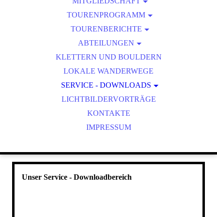
VORSTANDSCHAFT
MITGLIEDSCHAFT
TOURENPROGRAMM
GESCHÄFTSSTELLE
MITGLIED WERDEN
MITTELGEBIRGSTOUR: FRÄNKISCHES SAALETAL, 2
TOURENBERICHTE
VORTEILE
TERMINE
TAGE
ABTEILUNGEN
TOUREN 2026
SATZUNG
HERBSTTOUR BUS: BREGENZER WALD, LATERNS
KINDER- UND JUGENDGRUPPEN
KLETTERN UND BOULDERN
TOUREN 2025
LOKALE WANDERWEGE
FAMILIENGRUPPE
TOUREN 2024
SERVICE - DOWNLOADS
LADIES ONLY
LICHTBILDERVORTRÄGE
AUSRÜSTUNGSVERLEIH
JUNGSENIOREN
MIXED AKTIV
KONTAKTE
IMPRESSUM
SENIOREN
Unser Service - Downloadbereich