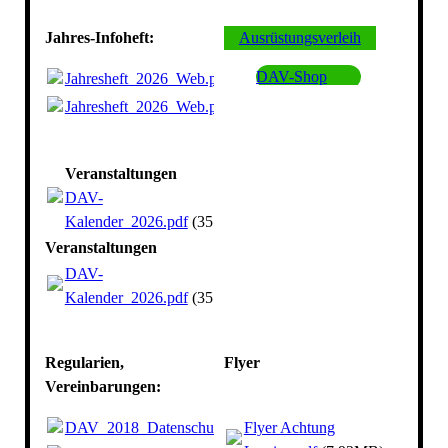
Jahres-Infoheft:
Ausrüstungsverleih
DAV-Shop
Jahresheft_2026_Web.pdf
(5.8MB)
Jahresheft_2026_Web.pdf
(5.8MB)
Veranstaltungen
DAV-
Kalender_2026.pdf
(35.48KB)
Veranstaltungen
DAV-
Kalender_2026.pdf
(35.48KB)
Regularien,
Flyer
Vereinbarungen:
DAV_2018_Datenschutz.pdf
Flyer Achtung
(720.85KB)