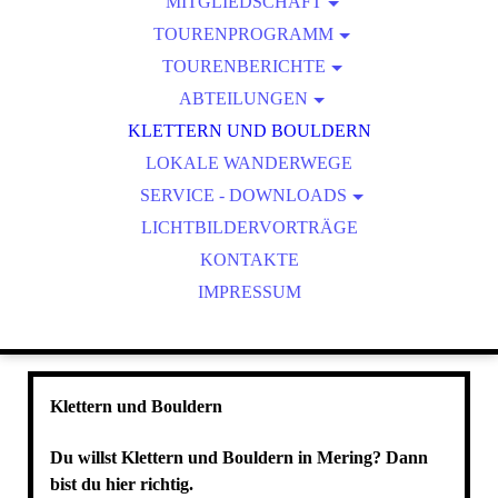
VORSTANDSCHAFT
MITGLIEDSCHAFT
TOURENPROGRAMM
GESCHÄFTSSTELLE
MITGLIED WERDEN
MITTELGEBIRGSTOUR: FRÄNKISCHES SAALETAL, 2
TOURENBERICHTE
VORTEILE
TERMINE
TAGE
ABTEILUNGEN
TOUREN 2026
SATZUNG
HERBSTTOUR BUS: BREGENZER WALD, LATERNS
KINDER- UND JUGENDGRUPPEN
KLETTERN UND BOULDERN
TOUREN 2025
LOKALE WANDERWEGE
FAMILIENGRUPPE
TOUREN 2024
SERVICE - DOWNLOADS
LADIES ONLY
LICHTBILDERVORTRÄGE
AUSRÜSTUNGSVERLEIH
JUNGSENIOREN
MIXED AKTIV
KONTAKTE
IMPRESSUM
SENIOREN
Klettern und Bouldern
Du willst Klettern und Bouldern in Mering? Dann
bist du hier richtig.