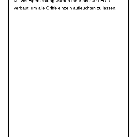
Mit viel Eigenleistung wurden mehr als 200 LED`s
verbaut, um alle Griffe einzeln aufleuchten zu lassen.